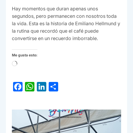
Hay momentos que duran apenas unos
segundos, pero permanecen con nosotros toda
la vida. Esta es la historia de Emiliano Hellmund y
la rutina que recordó que el café puede
convertirse en un recuerdo imborrable.
Me gusta esto:
Cargando...
F
W
Li
C
a
h
n
o
c
at
ke
m
e
s
dI
p
b
A
n
ar