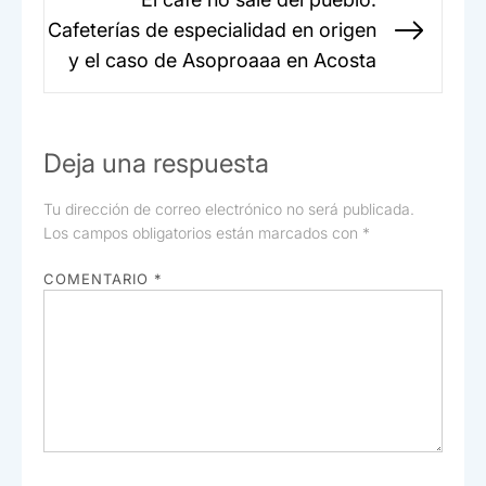
Cafeterías de especialidad en origen
Sigui
y el caso de Asoproaaa en Acosta
entr
Deja una respuesta
Tu dirección de correo electrónico no será publicada.
Los campos obligatorios están marcados con
*
COMENTARIO
*