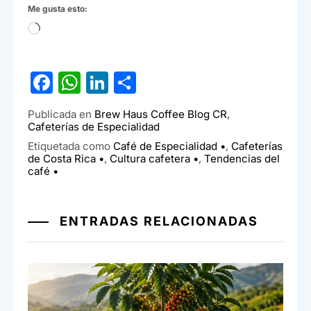
Me gusta esto:
Cargando...
F
W
Li
C
a
h
n
o
Publicada en
Brew Haus Coffee Blog CR
,
c
at
ke
m
Cafeterías de Especialidad
e
s
dI
p
Etiquetada como
Café de Especialidad •
,
Cafeterías
de Costa Rica •
,
Cultura cafetera •
,
Tendencias del
b
A
n
ar
café •
o
p
tir
o
p
ENTRADAS RELACIONADAS
k