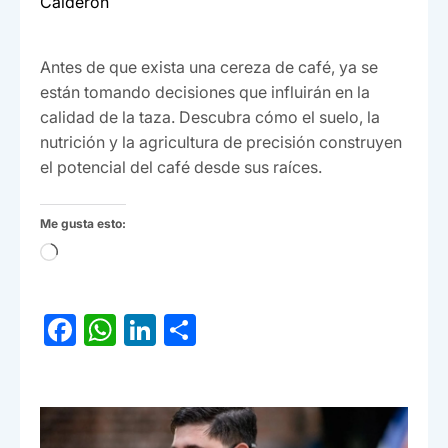
Calderón
Antes de que exista una cereza de café, ya se
están tomando decisiones que influirán en la
calidad de la taza. Descubra cómo el suelo, la
nutrición y la agricultura de precisión construyen
el potencial del café desde sus raíces.
Me gusta esto:
Cargando...
F
W
Li
C
a
h
n
o
c
at
ke
m
e
s
dI
p