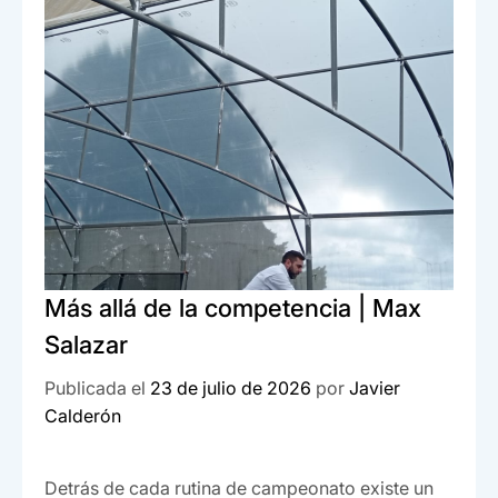
o
p
tir
o
p
k
Más allá de la competencia | Max
Salazar
Publicada el
23 de julio de 2026
por
Javier
Calderón
Detrás de cada rutina de campeonato existe un