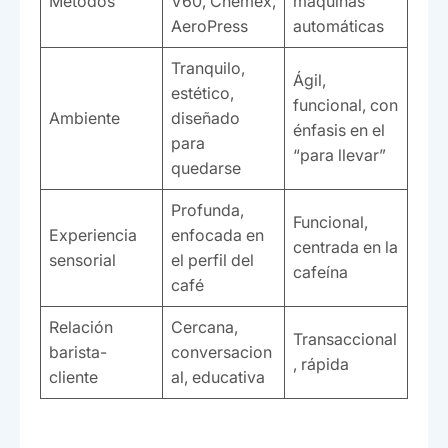
Métodos
V60, Chemex,
máquinas
AeroPress
automáticas
Tranquilo,
Ágil,
estético,
funcional, con
Ambiente
diseñado
énfasis en el
para
“para llevar”
quedarse
Profunda,
Funcional,
Experiencia
enfocada en
centrada en la
sensorial
el perfil del
cafeína
café
Relación
Cercana,
Transaccional
barista-
conversacion
, rápida
cliente
al, educativa