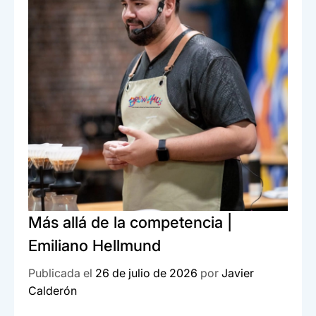
b
A
n
ar
o
p
tir
o
p
k
Más allá de la competencia |
Emiliano Hellmund
Publicada el
26 de julio de 2026
por
Javier
Calderón