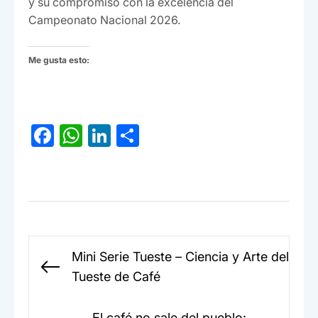
y su compromiso con la excelencia del
Campeonato Nacional 2026.
Me gusta esto:
F
W
Li
C
a
h
n
o
c
at
ke
m
e
s
dI
p
b
A
n
ar
o
p
tir
Navegación
Mini Serie Tueste – Ciencia y Arte del
o
p
de
Entrada
Tueste de Café
k
entradas
anterior:
El café no sale del pueblo: