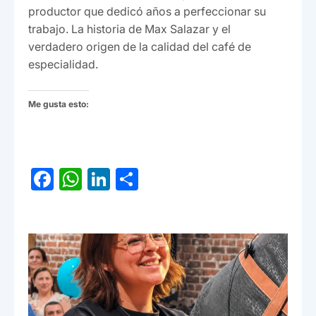
productor que dedicó años a perfeccionar su
trabajo. La historia de Max Salazar y el
verdadero origen de la calidad del café de
especialidad.
Me gusta esto:
F
W
Li
C
a
h
n
o
c
at
ke
m
e
s
dI
p
b
A
n
ar
o
p
tir
o
p