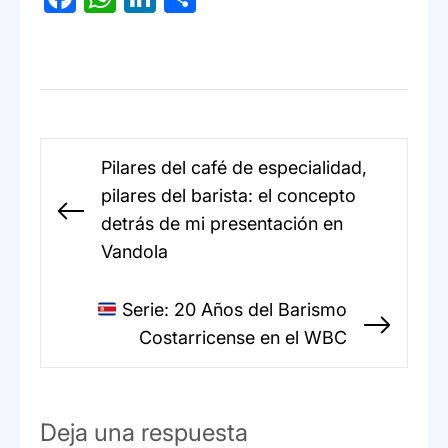
a
h
n
o
c
at
ke
m
e
s
dI
p
b
A
n
ar
o
p
tir
Navegación
Pilares del café de especialidad,
o
p
de
pilares del barista: el concepto
k
entradas
Entrada
detrás de mi presentación en
anterior:
Vandola
Serie: 20 Años del Barismo
Sigui
Costarricense en el WBC
entr
Deja una respuesta