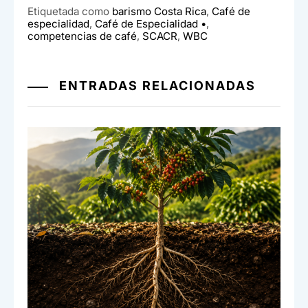
e
s
dI
p
Etiquetada como
barismo Costa Rica
,
Café de
especialidad
,
Café de Especialidad •
,
b
A
n
ar
competencias de café
,
SCACR
,
WBC
o
p
tir
o
p
ENTRADAS RELACIONADAS
k