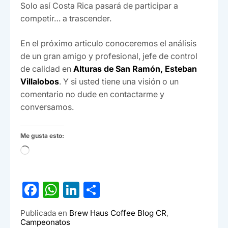
Solo así Costa Rica pasará de participar a
competir… a trascender.
En el próximo articulo conoceremos el análisis
de un gran amigo y profesional, jefe de control
de calidad en
Alturas de San Ramón,
Esteban
Villalobos
. Y si usted tiene una visión o un
comentario no dude en contactarme y
conversamos.
Me gusta esto:
Cargando...
F
W
Li
C
a
h
n
o
Publicada en
Brew Haus Coffee Blog CR
,
c
at
ke
m
Campeonatos