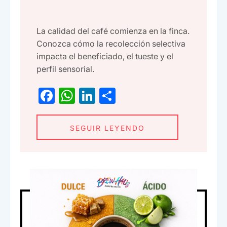
La calidad del café comienza en la finca.
Conozca cómo la recolección selectiva
impacta el beneficiado, el tueste y el
perfil sensorial.
F
W
Li
C
a
h
n
o
c
at
ke
m
SEGUIR LEYENDO
e
s
dI
p
b
A
n
ar
o
p
tir
o
p
k