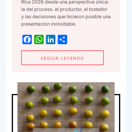
Rica 2026 desde una perspectiva única:
la del proceso, el productor, el tostador
y las decisiones que hicieron posible una
presentación inolvidable.
F
W
Li
C
a
h
n
o
c
at
ke
m
SEGUIR LEYENDO
e
s
dI
p
b
A
n
ar
o
p
tir
o
p
k