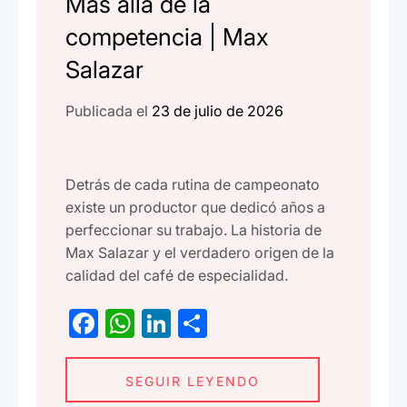
Más allá de la
competencia | Max
Salazar
Publicada el
23 de julio de 2026
Detrás de cada rutina de campeonato
existe un productor que dedicó años a
perfeccionar su trabajo. La historia de
Max Salazar y el verdadero origen de la
calidad del café de especialidad.
F
W
Li
C
a
h
n
o
c
at
ke
m
SEGUIR LEYENDO