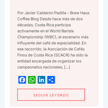
Por Javier Calderón Padilla – Brew Haus
Coffee Blog Desde hace más de dos
décadas, Costa Rica participa
activamente en el World Barista
Championship (WBC), el escenario más
influyente del café de especialidad. En
ese recorrido, la Asociación de Cafés
Finos de Costa Rica (SCACR) ha sido la
entidad encargada de organizar los
campeonatos nacionales, […]
F
W
Li
C
a
h
n
o
c
at
ke
m
SEGUIR LEYENDO
e
s
dI
p