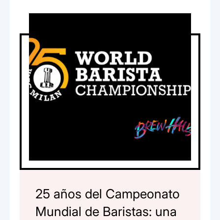
b
A
n
ar
o
p
tir
o
p
k
25 años del Campeonato
Mundial de Baristas: una