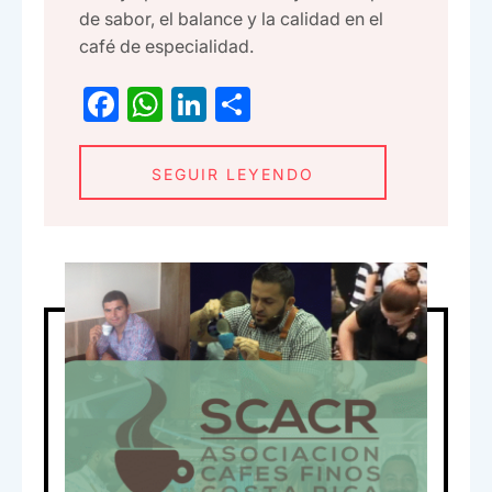
de sabor, el balance y la calidad en el
café de especialidad.
F
W
Li
C
a
h
n
o
c
at
ke
m
SEGUIR LEYENDO
e
s
dI
p
b
A
n
ar
o
p
tir
o
p
k