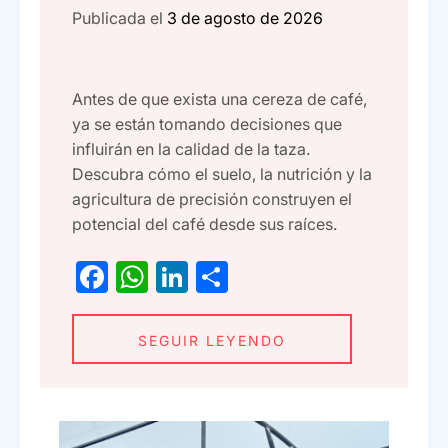
Publicada el
3 de agosto de 2026
Antes de que exista una cereza de café,
ya se están tomando decisiones que
influirán en la calidad de la taza.
Descubra cómo el suelo, la nutrición y la
agricultura de precisión construyen el
potencial del café desde sus raíces.
F
W
Li
C
a
h
n
o
c
at
ke
m
SEGUIR LEYENDO
e
s
dI
p
b
A
n
ar
o
p
tir