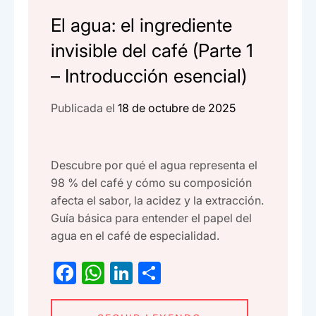
El agua: el ingrediente
invisible del café (Parte 1
– Introducción esencial)
Publicada el
18 de octubre de 2025
Descubre por qué el agua representa el
98 % del café y cómo su composición
afecta el sabor, la acidez y la extracción.
Guía básica para entender el papel del
agua en el café de especialidad.
F
W
Li
C
a
h
n
o