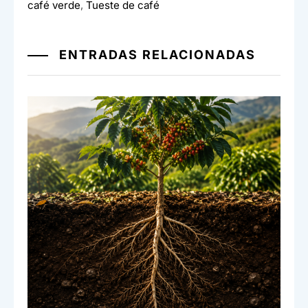
café verde
,
Tueste de café
o
p
tir
o
p
k
ENTRADAS RELACIONADAS