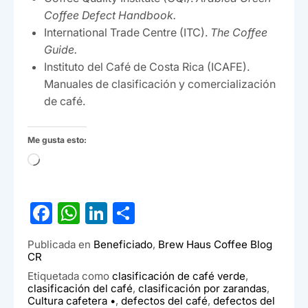
Coffee Defect Handbook.
International Trade Centre (ITC).
The Coffee
Guide.
Instituto del Café de Costa Rica (ICAFE).
Manuales de clasificación y comercialización
de café.
Me gusta esto:
Cargando...
F
W
Li
C
a
h
n
o
Publicada en
Beneficiado
,
Brew Haus Coffee Blog
c
at
ke
m
CR
e
s
dI
p
Etiquetada como
clasificación de café verde
,
clasificación del café
,
clasificación por zarandas
,
b
A
n
ar
Cultura cafetera •
,
defectos del café
,
defectos del