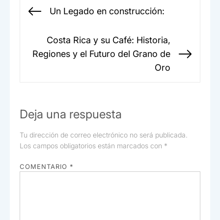
o
p
tir
Navegación
Un Legado en construcción:
o
p
Entrada
de
anterior:
k
entradas
Costa Rica y su Café: Historia,
Regiones y el Futuro del Grano de
Sigui
Oro
entr
Deja una respuesta
Tu dirección de correo electrónico no será publicada.
Los campos obligatorios están marcados con
*
COMENTARIO
*