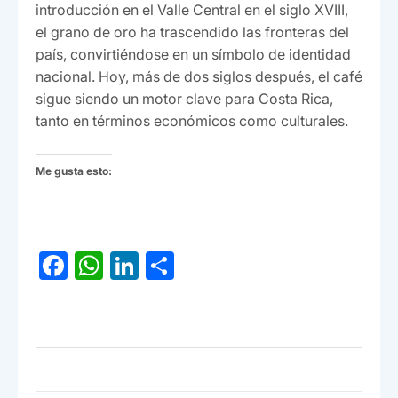
introducción en el Valle Central en el siglo XVIII,
el grano de oro ha trascendido las fronteras del
país, convirtiéndose en un símbolo de identidad
nacional. Hoy, más de dos siglos después, el café
sigue siendo un motor clave para Costa Rica,
tanto en términos económicos como culturales.
Me gusta esto:
F
W
Li
C
a
h
n
o
c
at
ke
m
e
s
dI
p
b
A
n
ar