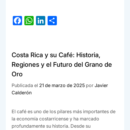
F
W
Li
C
a
h
n
o
c
at
ke
m
e
s
dI
p
Costa Rica y su Café: Historia,
b
A
n
ar
Regiones y el Futuro del Grano de
o
p
tir
Oro
o
p
k
Publicada el
21 de marzo de 2025
por
Javier
Calderón
El café es uno de los pilares más importantes de
la economía costarricense y ha marcado
profundamente su historia. Desde su