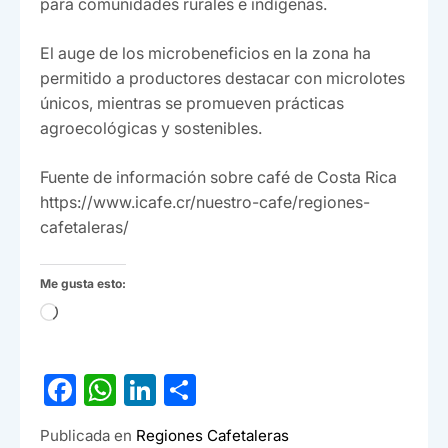
para comunidades rurales e indígenas.
El auge de los microbeneficios en la zona ha
permitido a productores destacar con microlotes
únicos, mientras se promueven prácticas
agroecológicas y sostenibles.
Fuente de información sobre café de Costa Rica
https://www.icafe.cr/nuestro-cafe/regiones-
cafetaleras/
Me gusta esto:
Cargando...
F
W
Li
C
a
h
n
o
Publicada en
Regiones Cafetaleras