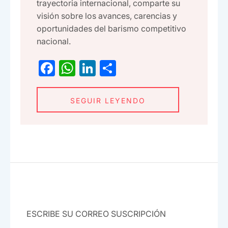
trayectoria internacional, comparte su
visión sobre los avances, carencias y
oportunidades del barismo competitivo
nacional.
F
W
Li
C
a
h
n
o
c
at
ke
m
SEGUIR LEYENDO
e
s
dI
p
b
A
n
ar
o
p
tir
o
p
k