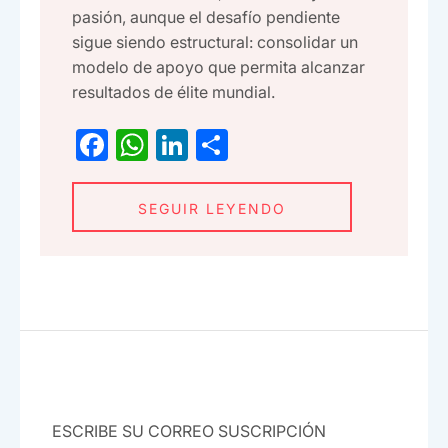
pasión, aunque el desafío pendiente
sigue siendo estructural: consolidar un
modelo de apoyo que permita alcanzar
resultados de élite mundial.
F
W
Li
C
a
h
n
o
c
at
ke
m
SEGUIR LEYENDO
e
s
dI
p
b
A
n
ar
o
p
tir
o
p
k