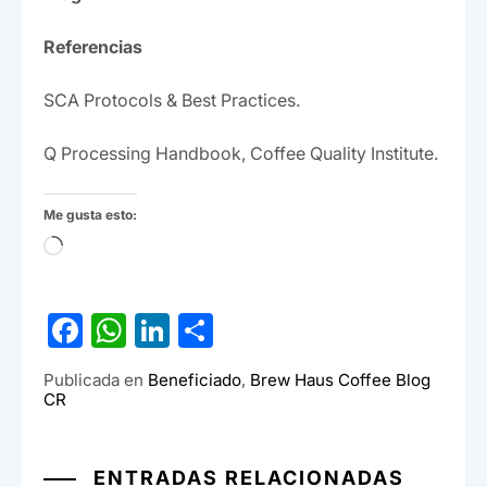
Referencias
SCA Protocols & Best Practices.
Q Processing Handbook, Coffee Quality Institute.
Me gusta esto:
Cargando...
F
W
Li
C
a
h
n
o
Publicada en
Beneficiado
,
Brew Haus Coffee Blog
c
at
ke
m
CR
e
s
dI
p
b
A
n
ar
ENTRADAS RELACIONADAS