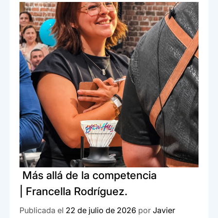
e
s
dI
p
b
A
n
ar
o
p
tir
o
p
k
Más allá de la competencia
| Francella Rodríguez.
Publicada el
22 de julio de 2026
por
Javier