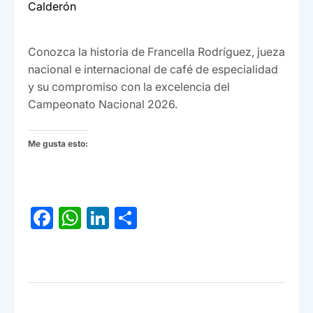
Calderón
Conozca la historia de Francella Rodríguez, jueza
nacional e internacional de café de especialidad
y su compromiso con la excelencia del
Campeonato Nacional 2026.
Me gusta esto:
F
W
Li
C
a
h
n
o
c
at
ke
m
e
s
dI
p
b
A
n
ar