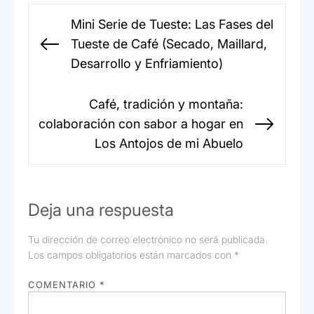
o
p
tir
Navegación
Mini Serie de Tueste: Las Fases del
o
p
de
Tueste de Café (Secado, Maillard,
Entrada
k
entradas
Desarrollo y Enfriamiento)
anterior:
Café, tradición y montaña:
colaboración con sabor a hogar en
Sigui
Los Antojos de mi Abuelo
entr
Deja una respuesta
Tu dirección de correo electrónico no será publicada.
Los campos obligatorios están marcados con
*
COMENTARIO
*