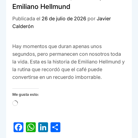
Emiliano Hellmund
Publicada el
26 de julio de 2026
por
Javier
Calderón
Hay momentos que duran apenas unos
segundos, pero permanecen con nosotros toda
la vida. Esta es la historia de Emiliano Hellmund y
la rutina que recordó que el café puede
convertirse en un recuerdo imborrable.
Me gusta esto:
Cargando...
F
W
Li
C
a
h
n
o