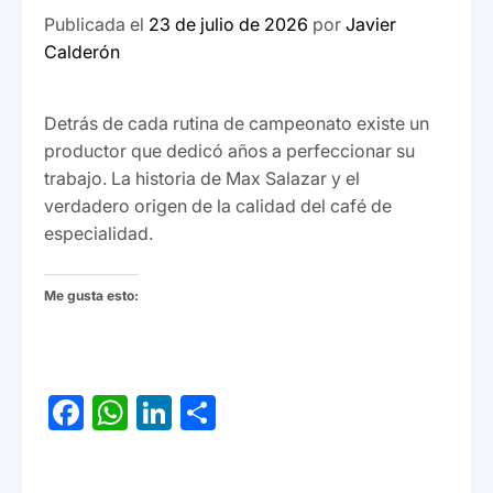
Publicada el
23 de julio de 2026
por
Javier
Calderón
Detrás de cada rutina de campeonato existe un
productor que dedicó años a perfeccionar su
trabajo. La historia de Max Salazar y el
verdadero origen de la calidad del café de
especialidad.
Me gusta esto:
F
W
Li
C
a
h
n
o
c
at
ke
m