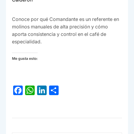
Conoce por qué Comandante es un referente en
molinos manuales de alta precisión y cómo
aporta consistencia y control en el café de
especialidad.
Me gusta esto:
F
W
Li
C
a
h
n
o
c
at
ke
m
e
s
dI
p
b
A
n
ar