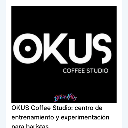
o
p
tir
o
p
k
OKUS Coffee Studio: centro de
entrenamiento y experimentación
para baristas