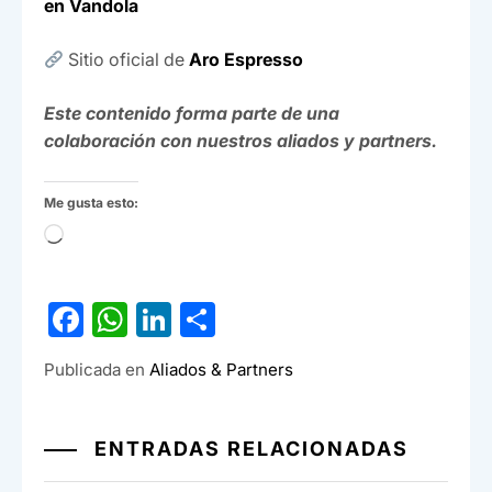
en Vandola
Sitio oficial de
Aro Espresso
Este contenido forma parte de una
colaboración con nuestros aliados y partners.
Me gusta esto:
Cargando...
F
W
Li
C
a
h
n
o
Publicada en
Aliados & Partners
c
at
ke
m
e
s
dI
p
ENTRADAS RELACIONADAS
b
A
n
ar