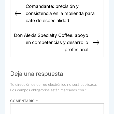
o
p
tir
Navegación
Comandante: precisión y
o
p
de
consistencia en la molienda para
Entrada
k
entradas
café de especialidad
anterior:
Don Alexis Specialty Coffee: apoyo
en competencias y desarrollo
Sigui
profesional
entr
Deja una respuesta
Tu dirección de correo electrónico no será publicada.
Los campos obligatorios están marcados con
*
COMENTARIO
*