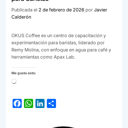
Publicada el
2 de febrero de 2026
por
Javier
Calderón
OKUS Coffee es un centro de capacitación y
experimentación para baristas, liderado por
Remy Molina, con enfoque en agua para café y
herramientas como Apax Lab.
Me gusta esto:
Cargando...
F
W
Li
C
a
h
n
o
c
at
ke
m