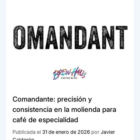
b
A
n
ar
o
p
tir
o
p
k
Comandante: precisión y
consistencia en la molienda para
café de especialidad
Publicada el
31 de enero de 2026
por
Javier
Calderón