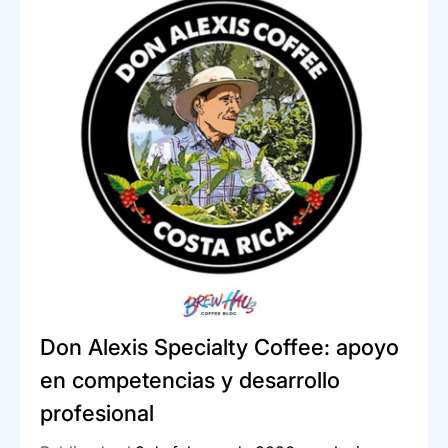
e
s
dI
p
b
A
n
ar
o
p
tir
o
p
k
Don Alexis Specialty Coffee: apoyo
en competencias y desarrollo
profesional