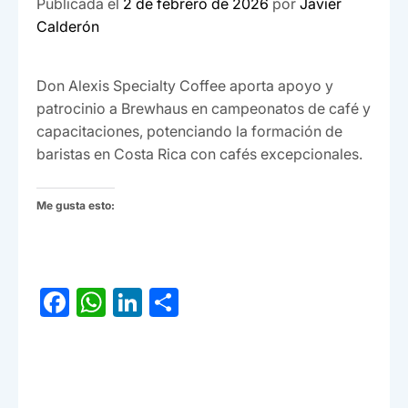
Publicada el
2 de febrero de 2026
por
Javier
Calderón
Don Alexis Specialty Coffee aporta apoyo y
patrocinio a Brewhaus en campeonatos de café y
capacitaciones, potenciando la formación de
baristas en Costa Rica con cafés excepcionales.
Me gusta esto:
F
W
Li
C
a
h
n
o
c
at
ke
m
e
s
dI
p