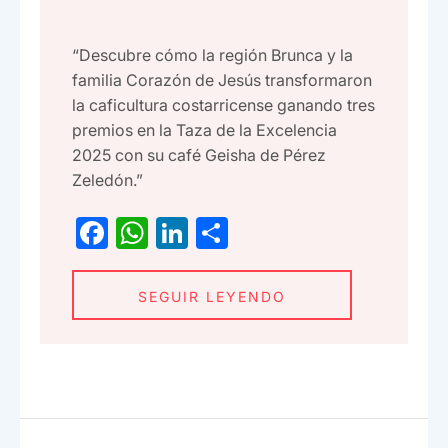
“Descubre cómo la región Brunca y la
familia Corazón de Jesús transformaron
la caficultura costarricense ganando tres
premios en la Taza de la Excelencia
2025 con su café Geisha de Pérez
Zeledón.”
F
W
Li
C
a
h
n
o
c
at
ke
m
SEGUIR LEYENDO
e
s
dI
p
b
A
n
ar
o
p
tir
o
p