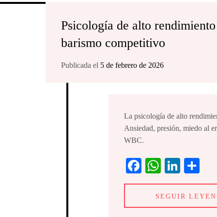
Psicología de alto rendimiento
barismo competitivo
Publicada el
5 de febrero de 2026
La psicología de alto rendimie
Ansiedad, presión, miedo al e
WBC.
Fa
W
Li
C
ce
ha
nk
o
bo
ts
ed
m
SEGUIR LEYE
ok
A
In
pa