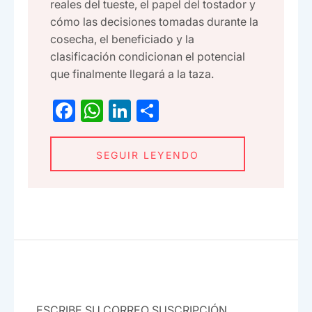
reales del tueste, el papel del tostador y
cómo las decisiones tomadas durante la
cosecha, el beneficiado y la
clasificación condicionan el potencial
que finalmente llegará a la taza.
F
W
Li
C
a
h
n
o
c
at
ke
m
SEGUIR LEYENDO
e
s
dI
p
b
A
n
ar
o
p
tir
o
p
k