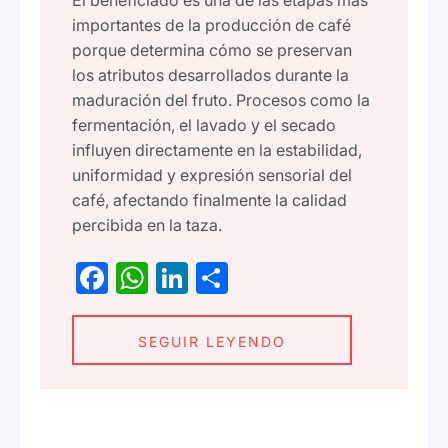
El beneficiado es una de las etapas más
importantes de la producción de café
porque determina cómo se preservan
los atributos desarrollados durante la
maduración del fruto. Procesos como la
fermentación, el lavado y el secado
influyen directamente en la estabilidad,
uniformidad y expresión sensorial del
café, afectando finalmente la calidad
percibida en la taza.
F
W
Li
C
a
h
n
o
c
at
ke
m
SEGUIR LEYENDO
e
s
dI
p
b
A
n
ar
o
p
tir