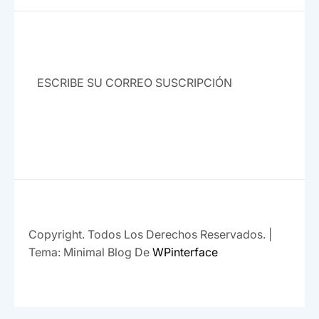
o
p
k
SUBSCRIBE
Copyright. Todos Los Derechos Reservados.
|
Tema: Minimal Blog De
WPinterface