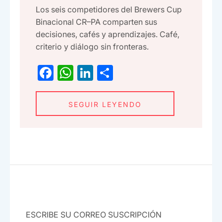
Los seis competidores del Brewers Cup
Binacional CR–PA comparten sus
decisiones, cafés y aprendizajes. Café,
criterio y diálogo sin fronteras.
F
W
Li
C
a
h
n
o
c
at
ke
m
SEGUIR LEYENDO
e
s
dI
p
b
A
n
ar
o
p
tir
o
p
k